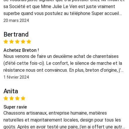
sa Société et que Mme Julie Le Ven est juste vraiment
superbe quand vous postulez au téléphone Super accueil
Une personne vraiment sympa et très réactive J'espère
20 mars 2024
vraiment pouvoir travailler chez eux j'en serais très fier et
Bertrand
heureux de pouvoir m'inscrire dans une ste comme celle-ci
Achetez Breton !
Nous venons de faire un deuxième achat de charentaises
(d'été cette fois-ci). Le confort, le silence de marche et la
résistance nous ont convaincus. En plus, breton d'origine, j'ai
plaisir à faire travailler des Quimpérois que des asiatiques.
1 février 2024
Anita
Super ravie
Chaussons artisanaux, entreprise humaine, matières
naturelles et majoritairement locales, design pour tous les
goûts. Après en avoir testé une paire, j'en ai offert une autre