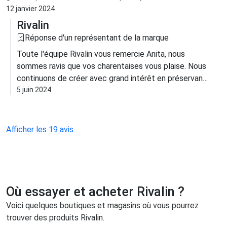
et compte continuer. Bon rapport qualité prix car lavables et
12 janvier 2024
durables. Vive la Bretagne !
Rivalin
Réponse d'un représentant de la marque
Toute l'équipe Rivalin vous remercie Anita, nous
sommes ravis que vos charentaises vous plaise. Nous
continuons de créer avec grand intérêt en préservant
ce beau savoir-faire offrant une qualité qui nous tient
5 juin 2024
à coeur. A bientôt !
Afficher les 19 avis
Où essayer et acheter Rivalin ?
Voici quelques boutiques et magasins où vous pourrez
trouver des produits Rivalin.