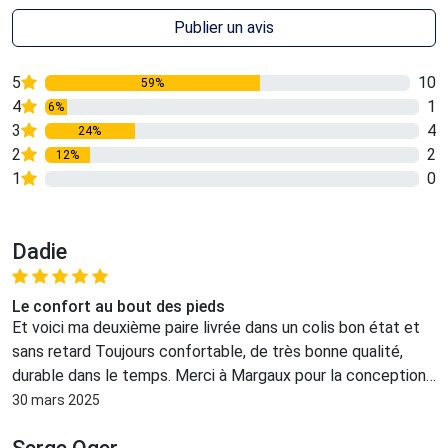
Publier un avis
5
10
59%
4
1
6%
3
4
24%
2
2
12%
1
0
0%
Dadie
Le confort au bout des pieds
Et voici ma deuxième paire livrée dans un colis bon état et
sans retard Toujours confortable, de très bonne qualité,
durable dans le temps. Merci à Margaux pour la conception
de ces charentaise. Juste une déception je n'ai pas retrouvé
30 mars 2025
les charentaises avec les Symboles Breton 😭.