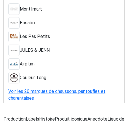
Montlimart
Bosabo
Les Pas Petits
JULES & JENN
Airplum
Couleur Tong
Voir les 20 marques de chaussons, pantoufles et
charentaises
Production
Labels
Histoire
Produit iconique
Anecdote
Lieux de f