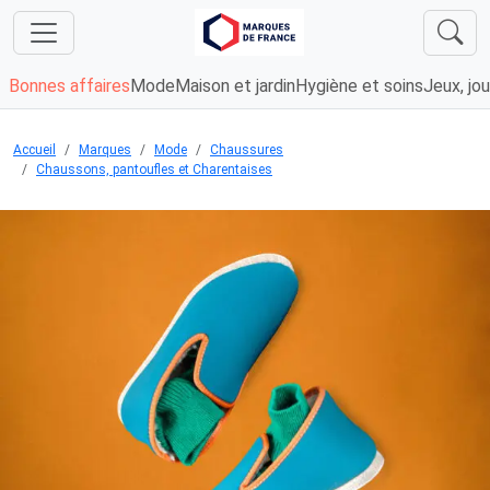
Bonnes affaires
Mode
Maison et jardin
Hygiène et soins
Jeux, jou
Accueil
Marques
Mode
Chaussures
Chaussons, pantoufles et Charentaises
Chargement...