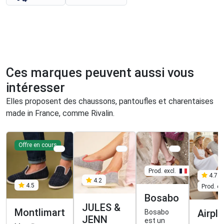
Ces marques peuvent aussi vous
intéresser
Elles proposent des chaussons, pantoufles et charentaises
made in France, comme Rivalin.
Offre en cours
Prod. excl.
4.7
4.2
4.5
Prod. exc
Bosabo
JULES &
Montlimart
Airpl
Bosabo
JENN
est un