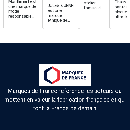
Montlimart est
Chauss
atelier
JULES & JENN
une marque de
pantouf
familial de
est une
mode
claquet
fabrication
marque
responsable
ultra-lé
de
éthique de
qui propose
lavables
sandales,
chaussures
des
machine
sabots et
et
vêtements,
antidér
chaussons
d'accessoires
chaussures et
depuis
intemporels,
accessoires
1890
faits pour
pour homme
durer.
fabriqués à
moins de
2000kms dont
80% de made in
France, dans
des matières
plus durables
(naturelles, bio,
Marques de France référence les acteurs qui
recyclées) et
qui parraine
mettent en valeur la fabrication française et qui
des abeilles de
la région
font la France de demain.
nantaise.