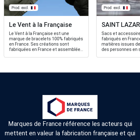
Prod. excl.
Prod. excl.
Le Vent à la Française
SAINT LAZAR
Le Vent à la Française est une
Sacs et accessoire
marque de bracelets 100% fabriqués
fabriqués en France
en France. Ses créations sont
matières issues de 
fabriquées en France et assemblées
des personnes en s
à la main au sein de son atelier. Les
handicap.
bracelets, dotés de cordons
garantis à vie, sont conçus pour
s’adapter à tous et accompagner
chaque aventure du quotidien.
Marques de France référence les acteurs qui
mettent en valeur la fabrication française et qui