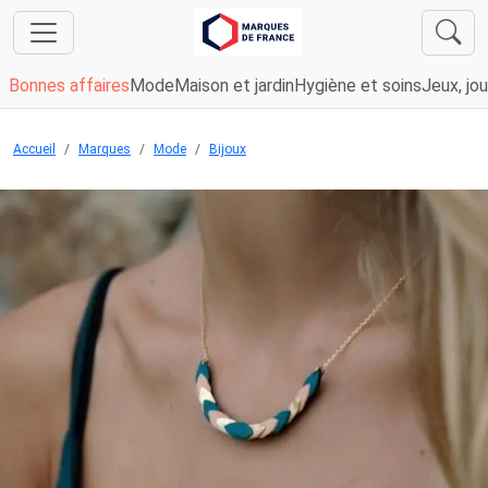
Bonnes affaires
Mode
Maison et jardin
Hygiène et soins
Jeux, jou
Accueil
Marques
Mode
Bijoux
Chargement...