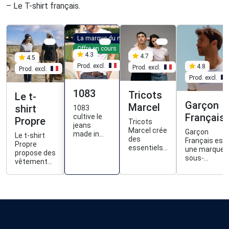
– Le T-shirt français.
La marque du mois
Offre en cours
4.3
4.7
4.5
Prod. excl.
4.8
Prod. excl.
Prod. excl.
Prod. excl.
1083
Tricots
Le t-
Garçon
Marcel
shirt
1083
Français
cultive le
Propre
Tricots
jeans
Marcel crée
Garçon
made in
Le t-shirt
des
Français est
France, du
Propre
essentiels
une marque 
tissage à la
propose des
qui
sous-
confection,
vêtements
épousent la
vêtements,
et propose
conçus
peau :
maillots de
aussi des
proprement,
débardeurs,
bain et
vêtements
fabriqués
T-shirts en
chaussettes
et baskets
en France,
coton
pour homme
fabriqués
100%
côtelé Pima
depuis 2012.
en France.
naturels et
et pulls en
Ses
faits pour
laine
collections