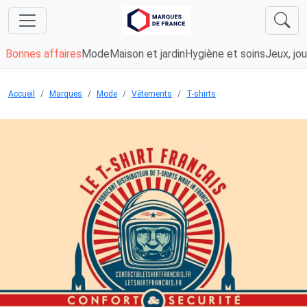
Bonnes affaires
Mode
Maison et jardin
Hygiène et soins
Jeux, jou
Accueil
Marques
Mode
Vêtements
T-shirts
Chargement...