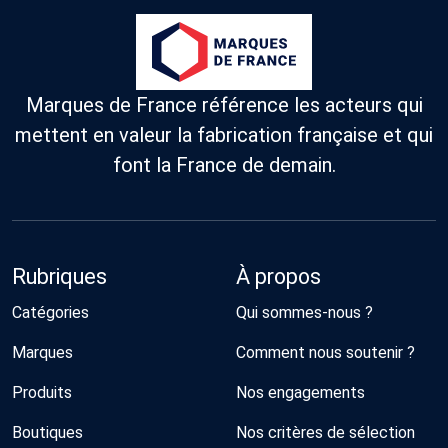
durer.
Mérinos.
sont
Des pièces
totalement
tricotées
fabriquées e
en France,
France,
douces,
principaleme
durables et
à Troyes.
Marques de France référence les acteurs qui
à fleur de
peau.
mettent en valeur la fabrication française et qui
font la France de demain.
Rubriques
À propos
Catégories
Qui sommes-nous ?
Marques
Comment nous soutenir ?
Produits
Nos engagements
Boutiques
Nos critères de sélection