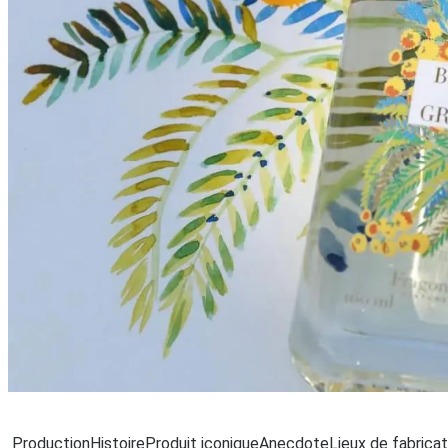
Chargement
Production
Histoire
Produit iconique
Anecdote
Lieux de fabricat