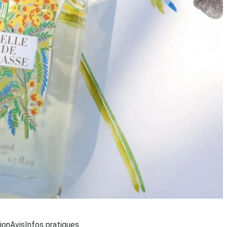
...
ion
Avis
Infos pratiques