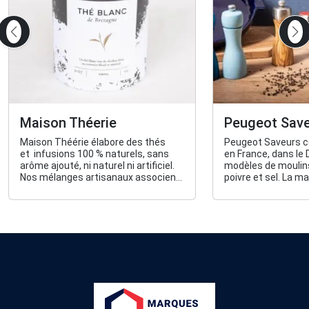
Maison Théerie
Peugeot Sav
Maison Théérie élabore des thés
Peugeot Saveurs co
et infusions 100 % naturels, sans
en France, dans le 
arôme ajouté, ni naturel ni artificiel.
modèles de moulin
Nos mélanges artisanaux associent
poivre et sel. La 
des thés d’origine, des fruits réels et
également des pla
des épices entières, pour une
expérience de dégustation sincère,
pure et sensorielle.