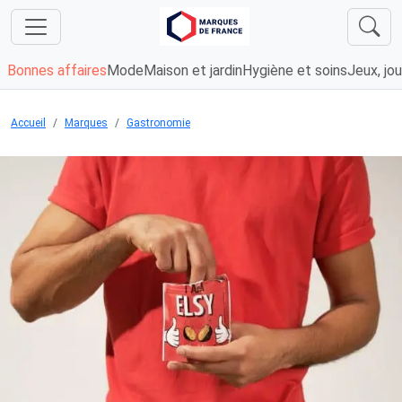
Bonnes affaires
Mode
Maison et jardin
Hygiène et soins
Jeux, jou
Accueil
Marques
Gastronomie
Chargement...