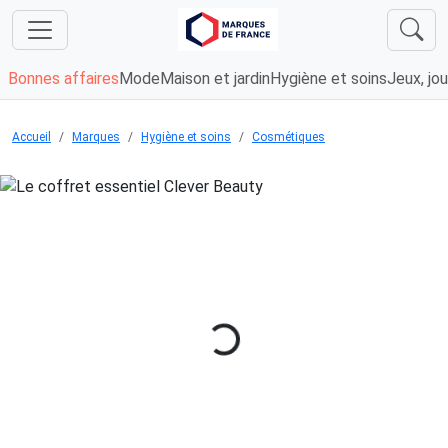
Bonnes affaires
Mode
Maison et jardin
Hygiène et soins
Jeux, jou
Accueil
Marques
Hygiène et soins
Cosmétiques
Chargement...