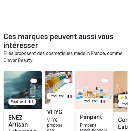
Ces marques peuvent aussi vous
intéresser
Elles proposent des cosmétiques made in France, comme
Clever Beauty.
Prod. excl.
5
Prod. excl.
Prod. excl.
Prod. e
VHYG
Pimpant
ENEZ
Conn
VHYG
Artisan
propose
Pimpant
Lab
des
révolutionne le