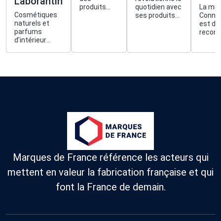
Laborantin
produits
quotidien avec
La mis
Cosmétiques
d'entretien
ses produits
Conniv
naturels et
concentré,
ménagers et
est de
parfums
à diluer. La
cosmétiques
reconn
d’intérieur
marque se
rechargeables,
beauté
créés en
définit
fabriqués en
santé e
Bretagne dans
comme une
France, sa
nature
notre
méthode
propre usine
propos
laboratoire,
pour choisir
de production.
produi
inspirés de la
le bon
confia
Terre & de la
produit
compr
Mer.
d’entretien,
la sant
au bon
dosage,
selon votre
usage, pour
consommer
moins et
Marques de France référence les acteurs qui
entretenir
mieux.
mettent en valeur la fabrication française et qui
font la France de demain.