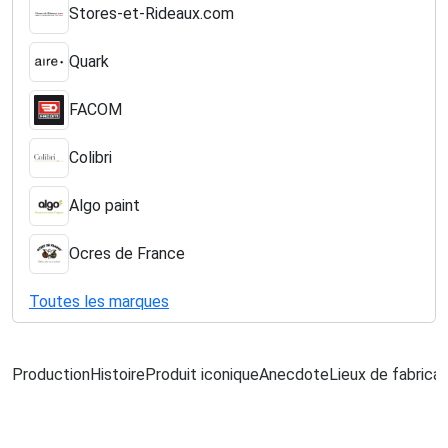
Stores-et-Rideaux.com
Quark
FACOM
Colibri
Algo paint
Ocres de France
Toutes les marques
Production
Histoire
Produit iconique
Anecdote
Lieux de fabricat